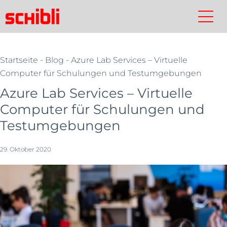
Skip
to
Schibli-
Kontakt
Suchen
Schibli-
main
Gruppe
Gruppe
content
Startseite
-
Blog
- Azure Lab Services – Virtuelle
Computer für Schulungen und Testumgebungen
Azure Lab Services – Virtuelle
Computer für Schulungen und
Testumgebungen
29. Oktober 2020