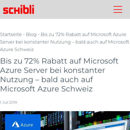
Skip
to
Schibli-
Kontakt
Suchen
Schibli-
main
Gruppe
Gruppe
content
Startseite
-
Blog
- Bis zu 72% Rabatt auf Microsoft Azure
Server bei konstanter Nutzung – bald auch auf Microsoft
Azure Schweiz
Bis zu 72% Rabatt auf Microsoft
Azure Server bei konstanter
Nutzung – bald auch auf
Microsoft Azure Schweiz
1. Juli 2019