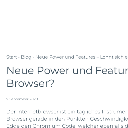
Zum
Jobs
Lehrstellen
Standorte
Inhalt
springen
Kompetenzen
Firmen
Refer
Schibli-
Schibli-
Gruppe
Gruppe
Start
-
Blog
- Neue Power und Features – Lohnt sich 
Neue Power und Feature
Browser?
7. September 2020
Der Internetbrowser ist ein tägliches Instrume
Browser gerade in den Punkten Geschwindigke
Edge den Chromium Code, welcher ebenfalls da