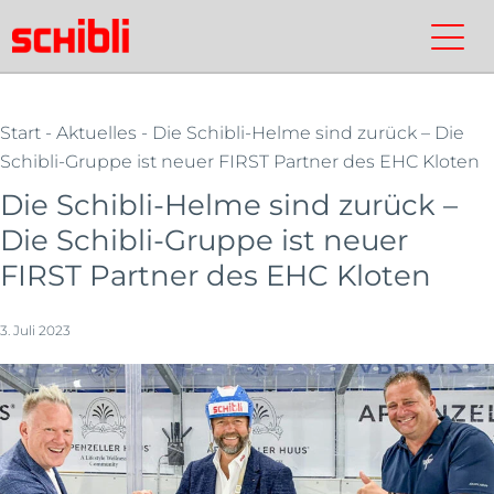
Zum
Inhalt
Schibli-
Kontakt
Suchen
Schibli-
springen
Gruppe
Gruppe
Start
-
Aktuelles
- Die Schibli-Helme sind zurück – Die
Schibli-Gruppe ist neuer FIRST Partner des EHC Kloten
Die Schibli-Helme sind zurück –
Die Schibli-Gruppe ist neuer
FIRST Partner des EHC Kloten
3. Juli 2023