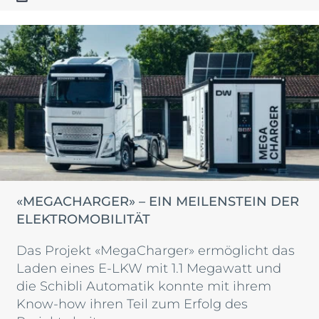
«MEGACHARGER» – EIN MEILENSTEIN DER
ELEKTROMOBILITÄT
Das Projekt «MegaCharger» ermöglicht das
Laden eines E-LKW mit 1.1 Megawatt und
die Schibli Automatik konnte mit ihrem
Know-how ihren Teil zum Erfolg des