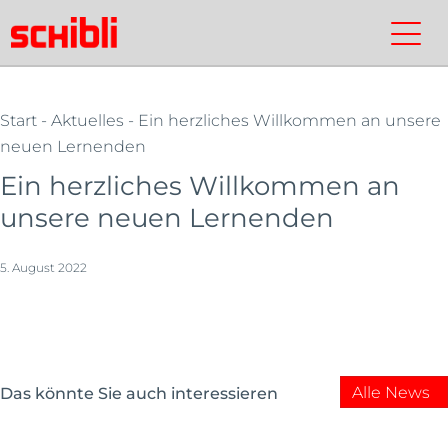
Zum
Inhalt
Schibli-
Kontakt
Suchen
Schibli-
springen
Gruppe
Gruppe
Start
-
Aktuelles
- Ein herzliches Willkommen an unsere
neuen Lernenden
Ein herzliches Willkommen an
unsere neuen Lernenden
5. August 2022
Alle News
Das könnte Sie auch interessieren