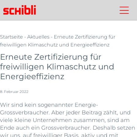
Skip
to
Schibli-
Kontakt
Suchen
Schibli-
main
Gruppe
Gruppe
content
Startseite
-
Aktuelles
- Erneute Zertifizierung für
freiwilligen Klimaschutz und Energieeffizienz
Erneute Zertifizierung für
freiwilligen Klimaschutz und
Energieeffizienz
8. Februar 2022
Wir sind kein sogenannter Energie-
Grossverbraucher. Aber jeder Beitrag zählt, und
viele kleine Unternehmen zusammen, sind am
Ende auch ein Grossverbraucher. Deshalb setzen
wir uns, auf freiwilliger Basis, aktiv und mit