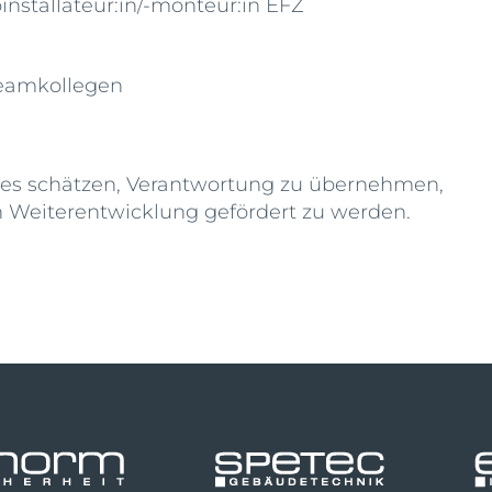
nstallateur:in/-monteur:in EFZ
Teamkollegen
ie es schätzen, Verantwortung zu übernehmen,
en Weiterentwicklung gefördert zu werden.