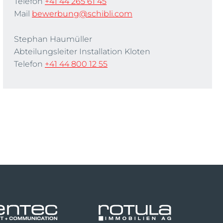
Telefon
+41 44 265 61 45
Mail
bewerbung@schibli.com
Stephan Haumüller
Abteilungsleiter Installation Kloten
Telefon
+41 44 800 12 55