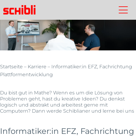
Skip
to
Schibli-
Kontakt
Suchen
Schibli-
main
Gruppe
Gruppe
content
Startseite
–
Karriere
– Informatiker:in EFZ, Fachrichtung
Plattformentwicklung
Du bist gut in Mathe? Wenn es um die Lösung von
Problemen geht, hast du kreative Ideen? Du denkst
logisch und abstrakt und arbeitest gerne mit
Computern? Dann werde Schiblianer und lerne bei uns
Informatiker:in EFZ, Fachrichtung