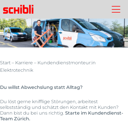
Zum
Inhalt
Schibli-
Kontakt
Suchen
Schibli-
springen
Gruppe
Gruppe
Start
–
Karriere
– Kundendienstmonteur:in
Elektrotechnik
Du willst Abwechslung statt Alltag?
Du löst gerne knifflige Störungen, arbeitest
selbstständig und schätzt den Kontakt mit Kunden?
Dann bist du bei uns richtig.
Starte im Kundendienst-
Team Zürich.