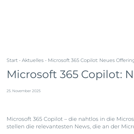
Zum
Jobs
Lehrstellen
Standorte
Inhalt
springen
Kompetenzen
Firmen
Refer
Schibli-
Schibli-
Gruppe
Gruppe
Start
-
Aktuelles
- Microsoft 365 Copilot: Neues Offeri
Microsoft 365 Copilot: 
25. November 2025
Microsoft 365 Copilot – die nahtlos in die Micro
stellen die relevantesten News, die an der Micr