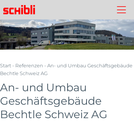
Zum
Inhalt
Schibli-
Kontakt
Suchen
Schibli-
springen
Gruppe
Gruppe
Start
- Referenzen - An- und Umbau Geschäftsgebäude
Bechtle Schweiz AG
An- und Umbau
Geschäftsgebäude
Bechtle Schweiz AG