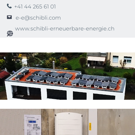
+41 44 265 61 01
e-e@schibli.com
www.schibli-erneuerbare-energie.ch