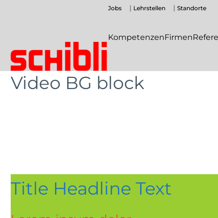
Zum
Jobs
Lehrstellen
Standorte
Inhalt
springen
Kompetenzen
Firmen
Refer
Schibli-
Video BG block
Schibli-
Gruppe
Gruppe
Title Headline Text