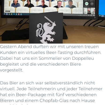
Gestern Abend durften wir mit unseren treuen
Kunden ein virtuelles Beer-Tasting durchführen.
Dabei hat uns ein Sommelier von Doppelleu
begleitet und die verschiedenen Biere
vorgestellt.
Das Bier an sich war selbstverständlich nicht
virtuell. Jede Teilnehmerin und jeder Teilnehmer
hat ein Beer-Package mit fünf verschiedenen
Bieren und einem Chopfab-Glas nach Hause