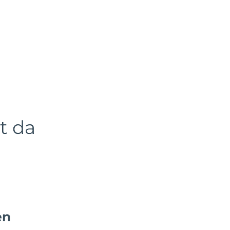
enzen
Über uns
Karriere
News
st da
en