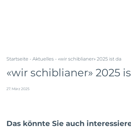
Skip
Jobs
Lehrstellen
Standorte
to
main
Kompetenzen
Firmen
Refer
content
Schibli-
Schibli-
Gruppe
Gruppe
Startseite
-
Aktuelles
- «wir schiblianer» 2025 ist da
«wir schiblianer» 2025 i
27. März 2025
Das könnte Sie auch interessier