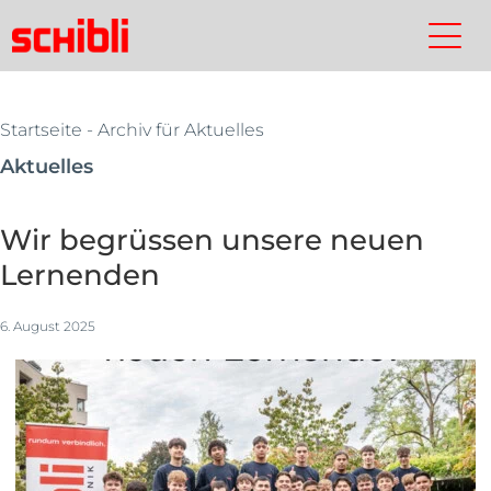
Skip
to
Schibli-
Kontakt
Suchen
Schibli-
main
Gruppe
Gruppe
content
Startseite
- Archiv für Aktuelles
Aktuelles
Wir begrüssen unsere neuen
Lernenden
6. August 2025