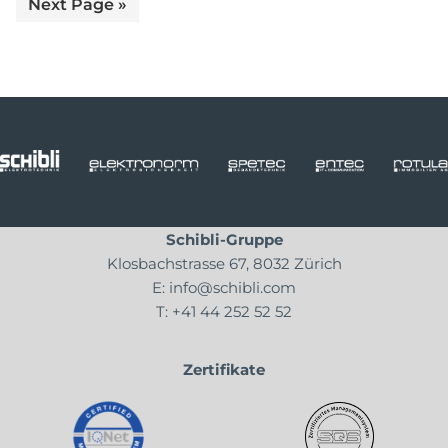
Go
page
page
page
page
page
Next Page »
to
Schibli-Gruppe
Klosbachstrasse 67, 8032 Zürich
E:
info@schibli.com
T:
+41 44 252 52 52
Zertifikate